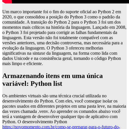
Um marco importante foi o fim do suporte oficial ao Python 2 em
2020, o que consolidou a posição do Python 3 como o padrão da
comunidade. A transição do Python 2 para o Python 3 foi um dos
momentos mais críticos na história da linguagem. Lançado em 2008,
o Python 3 foi projetado para corrigir as falhas fundamentais da
linguagem. Esta versão não foi totalmente compatível com as
versões anteriores, uma decisão controversa, mas necessária para a
evolução da linguagem. O Python 3 ofereceu melhorias
significativas na sintaxe da linguagem, na forma como lida com
dados Unicode e na consistência geral, tornando o código Python
mais limpo e eficiente.
Armazenando itens em uma única
variável: Python list
Os ambientes virtuais são uma técnica crucial utilizada no
desenvolvimento do Python. Com eles, você consegue isolar os
pacotes usados em diferentes projetos em uma pasta leve, na maioria
das vezes chamada .venv. Ao aprender os comandos abaixo você
terá a vantagem de desenvolver qualquer tipo de aplicativo com
Python. O desenvolvimento Python
https://novomomento.com.br/como-se-preparar-para-o-futuro-do-