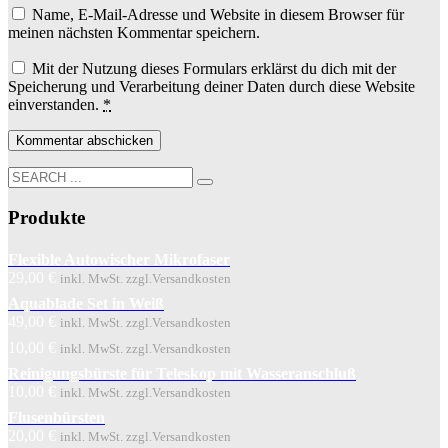
Name, E-Mail-Adresse und Website in diesem Browser für
meinen nächsten Kommentar speichern.
Mit der Nutzung dieses Formulars erklärst du dich mit der
Speicherung und Verarbeitung deiner Daten durch diese Website
einverstanden.
*
Produkte
Flexible Autowischer Mikrofaser
29,00
€
inkl. MwSt. zzgl.Versandkosten
Aquablade Set in Weiß
49,00
€
inkl. MwSt. zzgl.Versandkosten
10,00
€
inkl. MwSt. zzgl.Versandkosten
Reinigungsbürste für Teleskop mit Wasseranschluß
10,00
€
inkl. MwSt. zzgl.Versandkosten
Flusenbürsten
20,00
€
inkl. MwSt. zzgl.Versandkosten