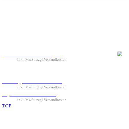
Versandarten
Widerrufsbelehrung
Zahlungsarten
AGB
Datenschutzbelehrung
Impressum
Professional Easi-Paint System
29,90
€
inkl. MwSt. zzgl.Versandkosten
Silikonlippe ca.30 cm E-Power
10,00
€
inkl. MwSt. zzgl.Versandkosten
AQUABLADE WISCHER
25,00
€
inkl. MwSt. zzgl.Versandkosten
TOP