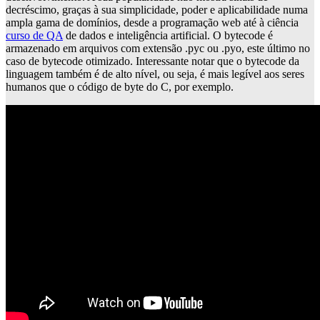
decréscimo, graças à sua simplicidade, poder e aplicabilidade numa
ampla gama de domínios, desde a programação web até à ciência
curso de QA
de dados e inteligência artificial. O bytecode é
armazenado em arquivos com extensão .pyc ou .pyo, este último no
caso de bytecode otimizado. Interessante notar que o bytecode da
linguagem também é de alto nível, ou seja, é mais legível aos seres
humanos que o código de byte do C, por exemplo.